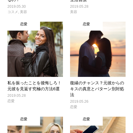
2019.05.30
2019.05.28
コスメ
,
美容
美容
恋愛
恋愛
私を振ったことを後悔しろ！
復縁のチャンス？元彼からの
元彼を見返す究極の方法6選
キスの真意とパターン別対処
法
2019.05.28
恋愛
2019.05.26
恋愛
恋愛
恋愛