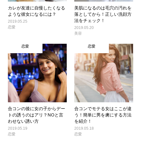
カレが友達に自慢したくなる
美肌になるのは毛穴の汚れを
ような彼女になるには？
落としてから！正しい洗顔方
法をチェック！
2019.05.25
恋愛
2019.05.20
美容
恋愛
恋愛
合コンの後に女の子からデー
合コンでモテる女はここが違
トの誘うのはアリ？NOと言
う！簡単に男を虜にする方法
わせない誘い方
を紹介！
2019.05.19
2019.05.18
恋愛
恋愛