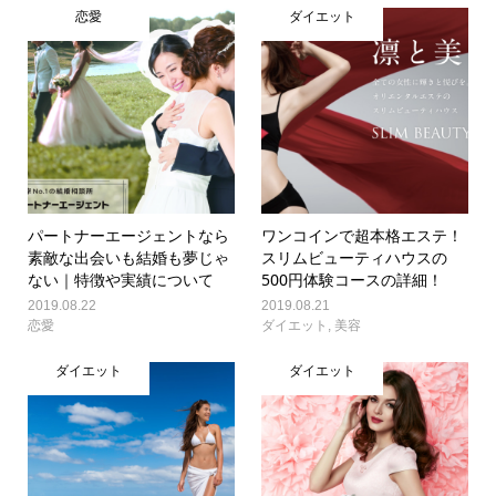
恋愛
ダイエット
パートナーエージェントなら
ワンコインで超本格エステ！
素敵な出会いも結婚も夢じゃ
スリムビューティハウスの
ない｜特徴や実績について
500円体験コースの詳細！
2019.08.22
2019.08.21
恋愛
ダイエット
,
美容
ダイエット
ダイエット