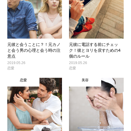
元彼と会うことに？！元カノ
元彼に電話する前にチェッ
と会う男の心理と会う時の注
ク！彼とヨリを戻すための4
意点
個のルール
2019.05.26
2019.05.26
恋愛
恋愛
恋愛
美容