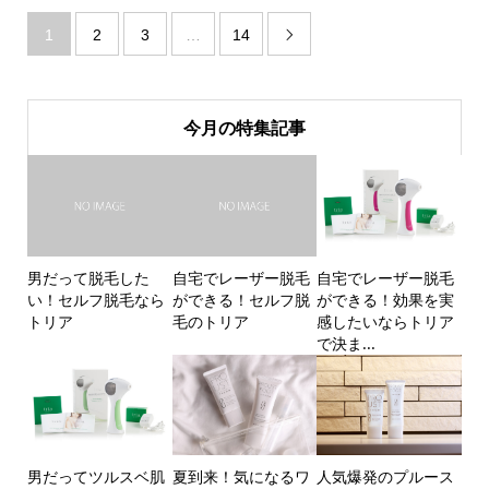
1
2
3
…
14

今月の特集記事
男だって脱毛した
自宅でレーザー脱毛
自宅でレーザー脱毛
い！セルフ脱毛なら
ができる！セルフ脱
ができる！効果を実
トリア
毛のトリア
感したいならトリア
で決ま...
男だってツルスベ肌
夏到来！気になるワ
人気爆発のプルース