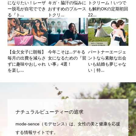
になりたい！レーザ
キガ・脇汗の悩みに
トクリーム！いつで
ー脱毛が自宅ででき
おすすめのプルース
も解約OKの定期初回
る『ト...
トクリ...
22...
【金欠女子に朗報】
今年こそは…デキる
パートナーエージェ
毎月の出費を減らさ
女になるための『習
ントなら素敵な出会
ずに趣味やおしゃれ
い事』4選！
いも結婚も夢じゃな
を楽し...
い｜特...
ナチュラルビューティーの追求
mode-sence（モデセンス）は、女性の美と健康を応援
する情報サイトです。