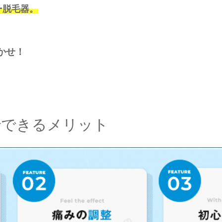
ー脱毛器。
かせ！
でできるメリット