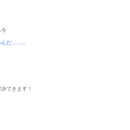
る今
いんだ……
」
解決できます！