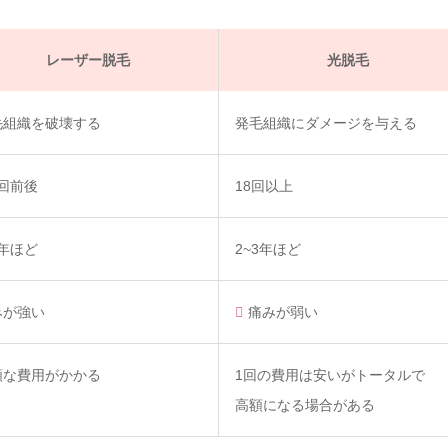
レーザー脱毛
光脱毛
毛組織を破壊する
発毛組織にダメージを与える
回前後
18回以上
年ほど
2~3年ほど
みが強い
痛みが弱い
額な費用がかかる
1回の費用は安いがトータルで
高額になる場合がある