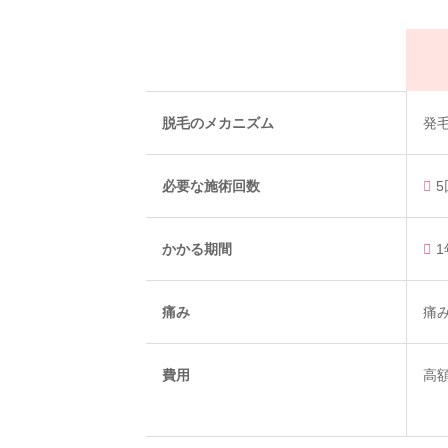
脱毛のメカニズム
発
必要な施術回数
5
かかる期間
1
痛み
痛
費用
高