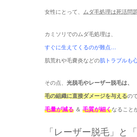
女性にとって、
ムダ毛処理は死活問
カミソリでのムダ毛処理は、
すぐに生えてくるのが難点…
肌荒れや毛嚢炎などの
肌トラブルも
その点、
光脱毛やレーザー脱毛は、
毛の組織に直接ダメージを与える
の
毛量が減る
＆
毛質が細く
なること
「レーザー脱毛」と「