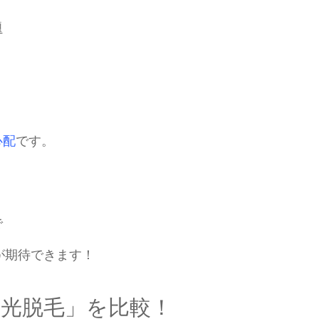
題
心配
です。
で
が期待できます！
光脱毛」を比較！