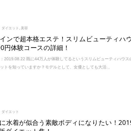
ダイエット
,
美容
インで超本格エステ！スリムビューティハ
00円体験コースの詳細！
：2019.08.22 既に44万人が体験してるというスリムビューティハウス
ットを知っていますか？モデルとして、女優としても大活...
ダイエット
に水着が似合う素敵ボディになりたい！201
版ダイエット集！