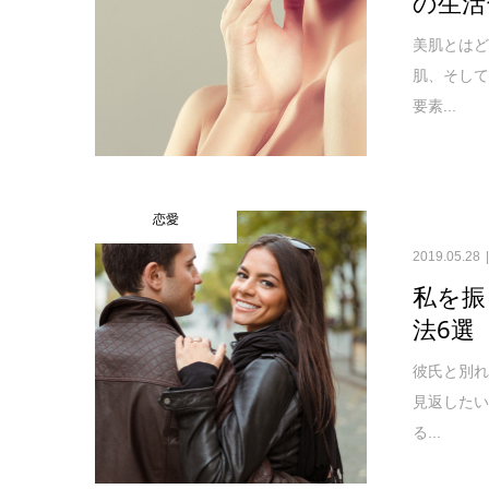
の生活
美肌とは
肌、そし
要素...
恋愛
2019.05.28
私を振
法6選
彼氏と別
見返した
る...