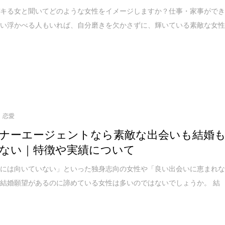
デキる女と聞いてどのような女性をイメージしますか？仕事・家事がで
思い浮かべる人もいれば、自分磨きを欠かさずに、輝いている素敵な女
恋愛
ナーエージェントなら素敵な出会いも結婚
ない｜特徴や実績について
婚には向いていない」といった独身志向の女性や「良い出会いに恵まれ
結婚願望があるのに諦めている女性は多いのではないでしょうか。 結