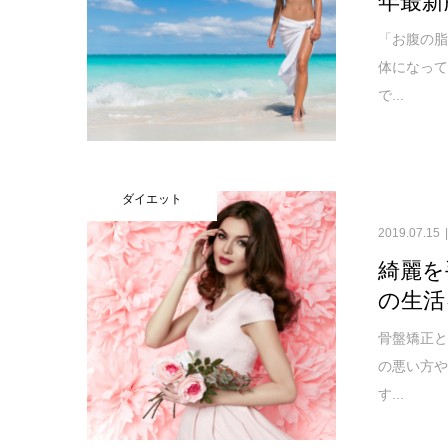
「お腹の
体になっ
で...
ダイエット
2019.07.15
綺麗を
の生活
骨盤矯正
の悪い方
す...