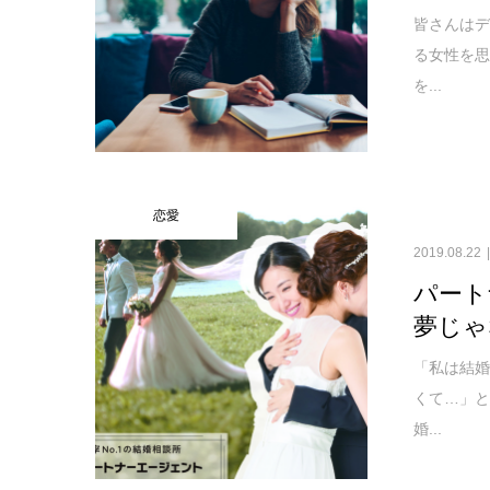
皆さんは
る女性を
を...
恋愛
2019.08.22
パート
夢じゃ
「私は結
くて…」と
婚...