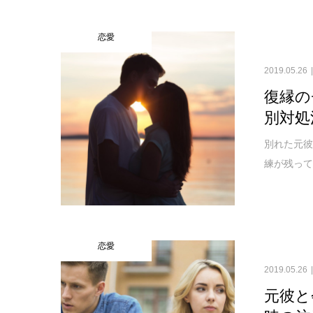
恋愛
2019.05.26
復縁の
別対処
別れた元彼
練が残って
恋愛
2019.05.26
元彼と