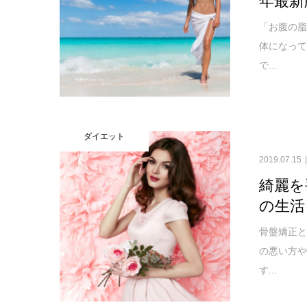
「お腹の
体になっ
で...
ダイエット
2019.07.15
綺麗を
の生活
骨盤矯正
の悪い方
す...