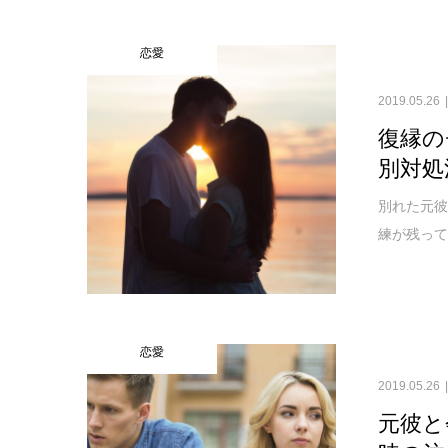
恋愛
2019.05.26
復縁の
別対処
別れた元彼
練が残って
恋愛
2019.05.26
元彼と