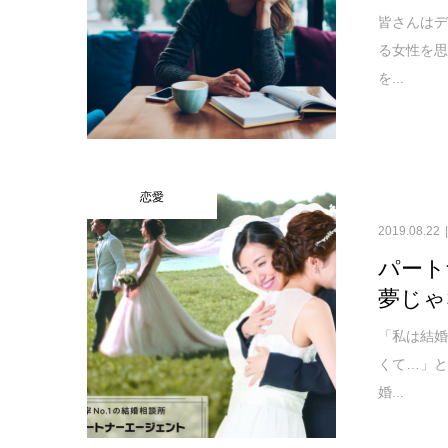
皆さんは
る女性を
を...
恋愛
2019.08.22
パート
夢じゃ
「私は結
くて…」と
婚...