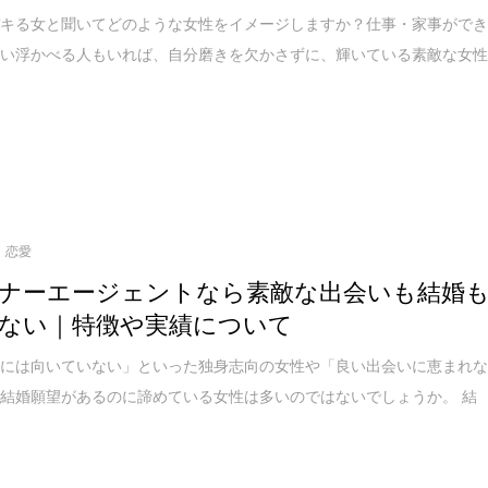
デキる女と聞いてどのような女性をイメージしますか？仕事・家事がで
思い浮かべる人もいれば、自分磨きを欠かさずに、輝いている素敵な女
恋愛
ナーエージェントなら素敵な出会いも結婚
ない｜特徴や実績について
婚には向いていない」といった独身志向の女性や「良い出会いに恵まれ
結婚願望があるのに諦めている女性は多いのではないでしょうか。 結