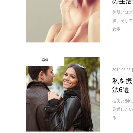
の生活
美肌とは
肌、そし
要素...
恋愛
2019.05.28
私を振
法6選
彼氏と別
見返した
る...