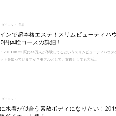
ダイエット
,
美容
インで超本格エステ！スリムビューティハ
00円体験コースの詳細！
：2019.08.22 既に44万人が体験してるというスリムビューティハウス
ットを知っていますか？モデルとして、女優としても大活...
ダイエット
に水着が似合う素敵ボディになりたい！201
版ダイエット集！