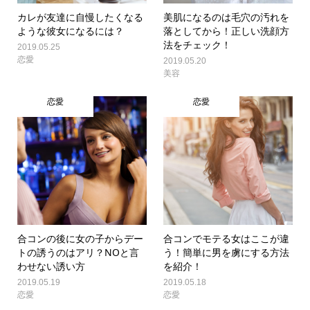
カレが友達に自慢したくなる
美肌になるのは毛穴の汚れを
ような彼女になるには？
落としてから！正しい洗顔方
法をチェック！
2019.05.25
恋愛
2019.05.20
美容
恋愛
恋愛
合コンの後に女の子からデー
合コンでモテる女はここが違
トの誘うのはアリ？NOと言
う！簡単に男を虜にする方法
わせない誘い方
を紹介！
2019.05.19
2019.05.18
恋愛
恋愛