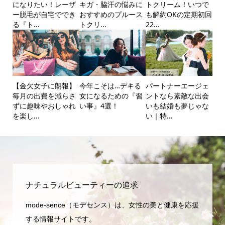
になりたい！レーザ
キガ・脇汗の悩みに
トクリーム！いつで
ー脱毛が自宅ででき
おすすめのプルース
も解約OKの定期初回
る『ト...
トクリ...
22...
【金欠女子に朗報】
今年こそは…デキる
パートナーエージェ
毎月の出費を減らさ
女になるための『習
ントなら素敵な出会
ずに趣味やおしゃれ
い事』4選！
いも結婚も夢じゃな
を楽し...
い｜特...
ナチュラルビューティーの追求
mode-sence（モデセンス）は、女性の美と健康を応援
する情報サイトです。