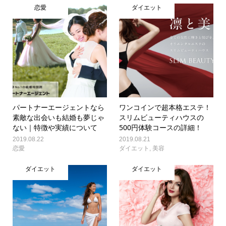
恋愛
ダイエット
パートナーエージェントなら
ワンコインで超本格エステ！
素敵な出会いも結婚も夢じゃ
スリムビューティハウスの
ない｜特徴や実績について
500円体験コースの詳細！
2019.08.22
2019.08.21
恋愛
ダイエット
,
美容
ダイエット
ダイエット