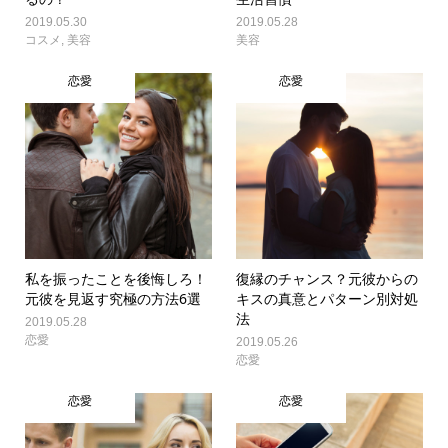
2019.05.30
2019.05.28
コスメ
,
美容
美容
恋愛
恋愛
私を振ったことを後悔しろ！
復縁のチャンス？元彼からの
元彼を見返す究極の方法6選
キスの真意とパターン別対処
法
2019.05.28
恋愛
2019.05.26
恋愛
恋愛
恋愛