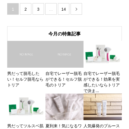
1
2
3
…
14

今月の特集記事
男だって脱毛した
自宅でレーザー脱毛
自宅でレーザー脱毛
い！セルフ脱毛なら
ができる！セルフ脱
ができる！効果を実
トリア
毛のトリア
感したいならトリア
で決ま...
男だってツルスベ肌
夏到来！気になるワ
人気爆発のプルース