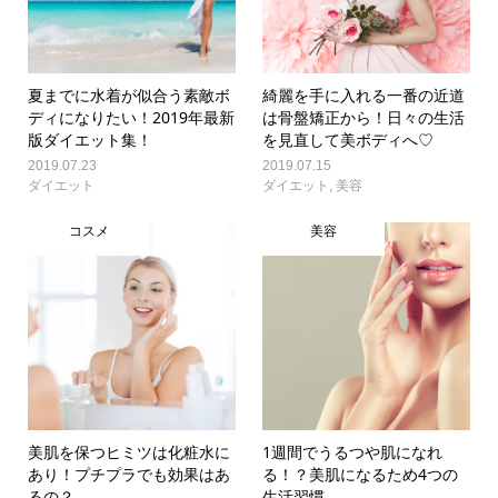
夏までに水着が似合う素敵ボ
綺麗を手に入れる一番の近道
ディになりたい！2019年最新
は骨盤矯正から！日々の生活
版ダイエット集！
を見直して美ボディへ♡
2019.07.23
2019.07.15
ダイエット
ダイエット
,
美容
コスメ
美容
美肌を保つヒミツは化粧水に
1週間でうるつや肌になれ
あり！プチプラでも効果はあ
る！？美肌になるため4つの
るの？
生活習慣