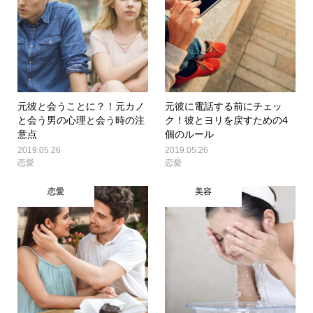
元彼と会うことに？！元カノ
元彼に電話する前にチェッ
と会う男の心理と会う時の注
ク！彼とヨリを戻すための4
意点
個のルール
2019.05.26
2019.05.26
恋愛
恋愛
恋愛
美容