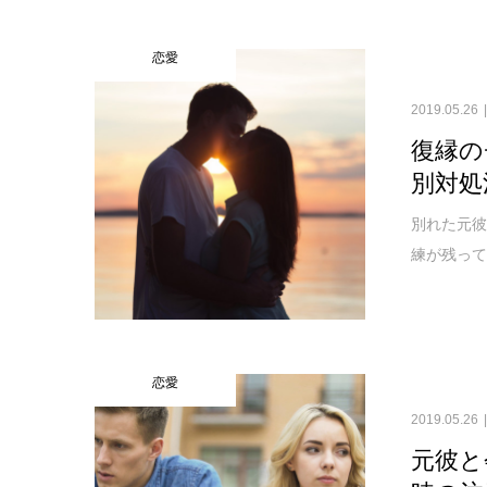
恋愛
2019.05.26
復縁の
別対処
別れた元彼
練が残って
恋愛
2019.05.26
元彼と