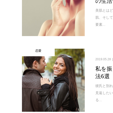
の生活
美肌とは
肌、そし
要素...
恋愛
2019.05.28
私を振
法6選
彼氏と別
見返した
る...