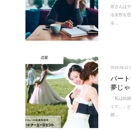
皆さんは
る女性を
を...
恋愛
2019.08.22
パート
夢じゃ
「私は結
くて…」と
婚...