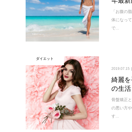
「お腹の
体になっ
で...
ダイエット
2019.07.15
綺麗を
の生活
骨盤矯正
の悪い方
す...