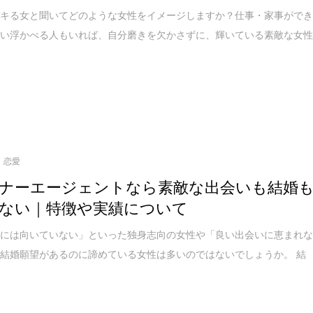
デキる女と聞いてどのような女性をイメージしますか？仕事・家事がで
思い浮かべる人もいれば、自分磨きを欠かさずに、輝いている素敵な女
恋愛
ナーエージェントなら素敵な出会いも結婚
ない｜特徴や実績について
婚には向いていない」といった独身志向の女性や「良い出会いに恵まれ
結婚願望があるのに諦めている女性は多いのではないでしょうか。 結