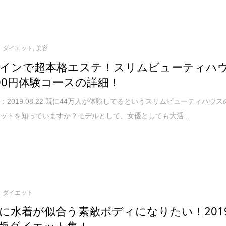
ダイエット
,
美容
インで超本格エステ！スリムビューティハ
00円体験コースの詳細！
：2019.08.22 既に44万人が体験してるというスリムビューティハウス
ットを知っていますか？モデルとして、女優としても大活...
ダイエット
に水着が似合う素敵ボディになりたい！201
版ダイエット集！