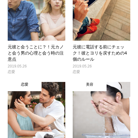
元彼と会うことに？！元カノ
元彼に電話する前にチェッ
と会う男の心理と会う時の注
ク！彼とヨリを戻すための4
意点
個のルール
2019.05.26
2019.05.26
恋愛
恋愛
恋愛
美容