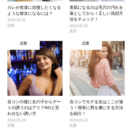
カレが友達に自慢したくなる
美肌になるのは毛穴の汚れを
ような彼女になるには？
落としてから！正しい洗顔方
法をチェック！
2019.05.25
恋愛
2019.05.20
美容
恋愛
恋愛
合コンの後に女の子からデー
合コンでモテる女はここが違
トの誘うのはアリ？NOと言
う！簡単に男を虜にする方法
わせない誘い方
を紹介！
2019.05.19
2019.05.18
恋愛
恋愛