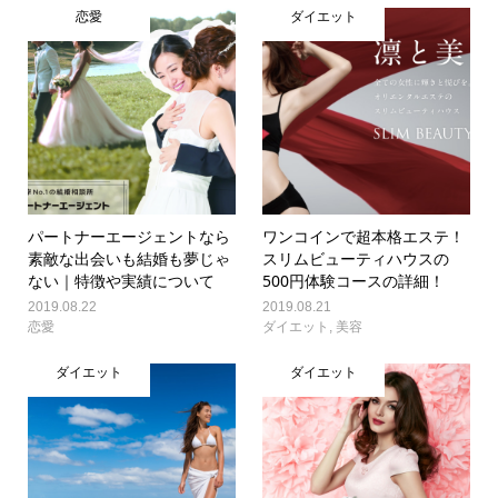
恋愛
ダイエット
パートナーエージェントなら
ワンコインで超本格エステ！
素敵な出会いも結婚も夢じゃ
スリムビューティハウスの
ない｜特徴や実績について
500円体験コースの詳細！
2019.08.22
2019.08.21
恋愛
ダイエット
,
美容
ダイエット
ダイエット