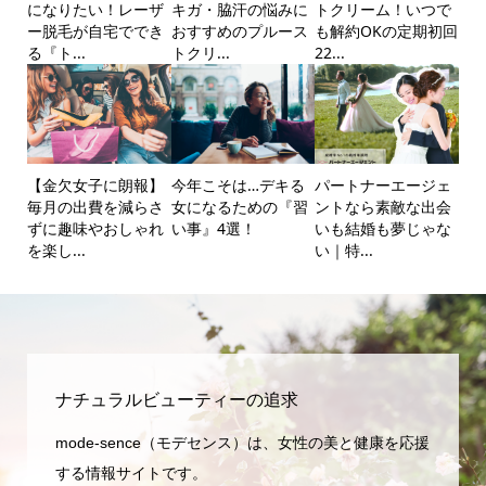
になりたい！レーザ
キガ・脇汗の悩みに
トクリーム！いつで
ー脱毛が自宅ででき
おすすめのプルース
も解約OKの定期初回
る『ト...
トクリ...
22...
【金欠女子に朗報】
今年こそは…デキる
パートナーエージェ
毎月の出費を減らさ
女になるための『習
ントなら素敵な出会
ずに趣味やおしゃれ
い事』4選！
いも結婚も夢じゃな
を楽し...
い｜特...
ナチュラルビューティーの追求
mode-sence（モデセンス）は、女性の美と健康を応援
する情報サイトです。