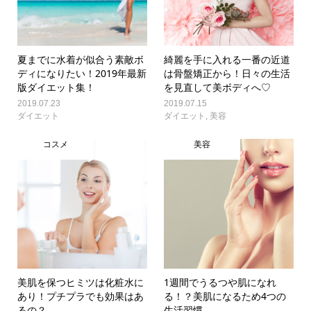
夏までに水着が似合う素敵ボ
綺麗を手に入れる一番の近道
ディになりたい！2019年最新
は骨盤矯正から！日々の生活
版ダイエット集！
を見直して美ボディへ♡
2019.07.23
2019.07.15
ダイエット
ダイエット
,
美容
コスメ
美容
美肌を保つヒミツは化粧水に
1週間でうるつや肌になれ
あり！プチプラでも効果はあ
る！？美肌になるため4つの
るの？
生活習慣