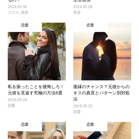
2019.05.30
2019.05.28
コスメ
,
美容
美容
恋愛
恋愛
私を振ったことを後悔しろ！
復縁のチャンス？元彼からの
元彼を見返す究極の方法6選
キスの真意とパターン別対処
法
2019.05.28
恋愛
2019.05.26
恋愛
恋愛
恋愛