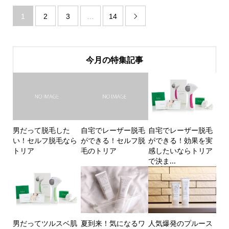
1
2
3
…
14

今月の特集記事
男だって脱毛した
自宅でレーザー脱毛
自宅でレーザー脱毛
い！セルフ脱毛なら
ができる！セルフ脱
ができる！効果を実
トリア
毛のトリア
感したいならトリア
で決ま...
男だってツルスベ肌
夏到来！気になるワ
人気爆発のプルース