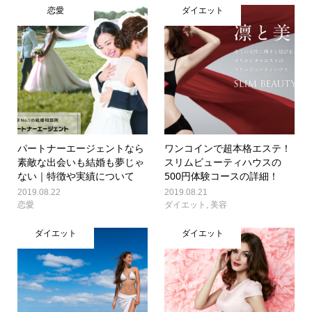
恋愛
ダイエット
パートナーエージェントなら
ワンコインで超本格エステ！
素敵な出会いも結婚も夢じゃ
スリムビューティハウスの
ない｜特徴や実績について
500円体験コースの詳細！
2019.08.22
2019.08.21
恋愛
ダイエット
,
美容
ダイエット
ダイエット