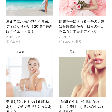
夏までに水着が似合う素敵ボ
綺麗を手に入れる一番の近道
ディになりたい！2019年最新
は骨盤矯正から！日々の生活
版ダイエット集！
を見直して美ボディへ♡
2019.07.23
2019.07.15
ダイエット
ダイエット
,
美容
コスメ
美容
美肌を保つヒミツは化粧水に
1週間でうるつや肌になれ
あり！プチプラでも効果はあ
る！？美肌になるため4つの
るの？
生活習慣