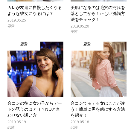
カレが友達に自慢したくなる
美肌になるのは毛穴の汚れを
ような彼女になるには？
落としてから！正しい洗顔方
法をチェック！
2019.05.25
恋愛
2019.05.20
美容
恋愛
恋愛
合コンの後に女の子からデー
合コンでモテる女はここが違
トの誘うのはアリ？NOと言
う！簡単に男を虜にする方法
わせない誘い方
を紹介！
2019.05.19
2019.05.18
恋愛
恋愛