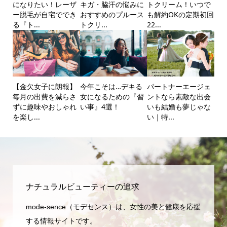
になりたい！レーザ
キガ・脇汗の悩みに
トクリーム！いつで
ー脱毛が自宅ででき
おすすめのプルース
も解約OKの定期初回
る『ト...
トクリ...
22...
【金欠女子に朗報】
今年こそは…デキる
パートナーエージェ
毎月の出費を減らさ
女になるための『習
ントなら素敵な出会
ずに趣味やおしゃれ
い事』4選！
いも結婚も夢じゃな
を楽し...
い｜特...
ナチュラルビューティーの追求
mode-sence（モデセンス）は、女性の美と健康を応援
する情報サイトです。