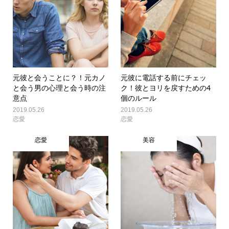
元彼と会うことに？！元カノ
元彼に電話する前にチェッ
と会う男の心理と会う時の注
ク！彼とヨリを戻すための4
意点
個のルール
2019.05.26
2019.05.26
恋愛
恋愛
恋愛
美容