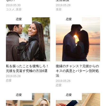
2019.05.30
2019.05.28
コスメ
,
美容
美容
恋愛
恋愛
私を振ったことを後悔しろ！
復縁のチャンス？元彼からの
元彼を見返す究極の方法6選
キスの真意とパターン別対処
法
2019.05.28
恋愛
2019.05.26
恋愛
恋愛
恋愛