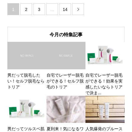
1
2
3
…
14

今月の特集記事
男だって脱毛した
自宅でレーザー脱毛
自宅でレーザー脱毛
い！セルフ脱毛なら
ができる！セルフ脱
ができる！効果を実
トリア
毛のトリア
感したいならトリア
で決ま...
男だってツルスベ肌
夏到来！気になるワ
人気爆発のプルース