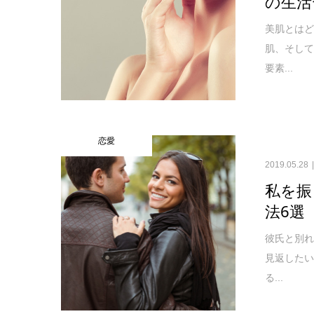
の生活
美肌とは
肌、そし
要素...
恋愛
2019.05.28
私を振
法6選
彼氏と別
見返した
る...