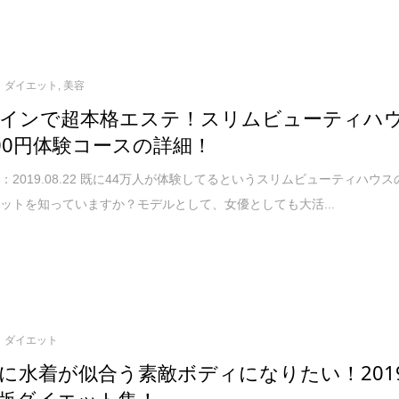
ダイエット
,
美容
インで超本格エステ！スリムビューティハ
00円体験コースの詳細！
：2019.08.22 既に44万人が体験してるというスリムビューティハウス
ットを知っていますか？モデルとして、女優としても大活...
ダイエット
に水着が似合う素敵ボディになりたい！201
版ダイエット集！