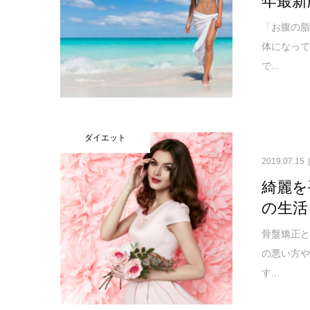
「お腹の
体になっ
で...
ダイエット
2019.07.15
綺麗を
の生活
骨盤矯正
の悪い方
す...