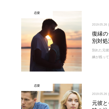
恋愛
2019.05.26
復縁の
別対処
別れた元彼
練が残って
恋愛
2019.05.26
元彼と