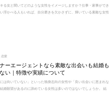
デキる女と聞いてどのような女性をイメージしますか？仕事・家事がで
思い浮かべる人もいれば、自分磨きを欠かさずに、輝いている素敵な女
恋愛
ナーエージェントなら素敵な出会いも結婚
ない｜特徴や実績について
婚には向いていない」といった独身志向の女性や「良い出会いに恵まれ
結婚願望があるのに諦めている女性は多いのではないでしょうか。 結