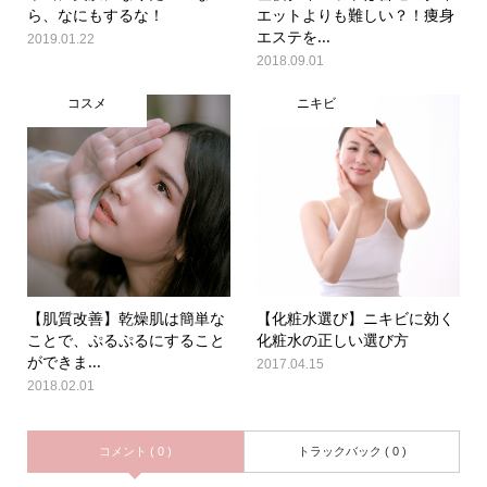
ら、なにもするな！
エットよりも難しい？！痩身
エステを...
2019.01.22
2018.09.01
コスメ
ニキビ
【肌質改善】乾燥肌は簡単な
【化粧水選び】ニキビに効く
ことで、ぷるぷるにすること
化粧水の正しい選び方
ができま...
2017.04.15
2018.02.01
コメント ( 0 )
トラックバック ( 0 )