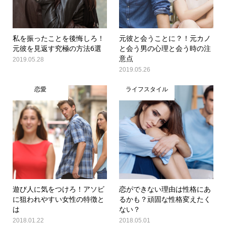
私を振ったことを後悔しろ！
元彼と会うことに？！元カノ
元彼を見返す究極の方法6選
と会う男の心理と会う時の注
意点
2019.05.28
2019.05.26
恋愛
ライフスタイル
遊び人に気をつけろ！アソビ
恋ができない理由は性格にあ
に狙われやすい女性の特徴と
るかも？頑固な性格変えたく
は
ない？
2018.01.22
2018.05.01