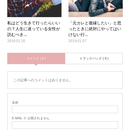
私はどう生きて行ったらいい
「元カレと復縁したい」と思
の？人生に迷っている女性が
ったときに絶対にやってはい
読むべき...
けない行...
2018.01.20
2019.01.07
コメント ( 0 )
トラックバック ( 0 )
この記事へのコメントはありません。
名前
E-MAIL ※ 公開されません