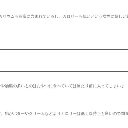
、カリウムも豊富に含まれているし、カロリーも低いという女性に嬉しい
ーや油脂の多いものはおやつに食べていては当たり前に太ってしまいま
す。餡がバターやクリームなどよりカロリーは低く腹持ちも良いので間