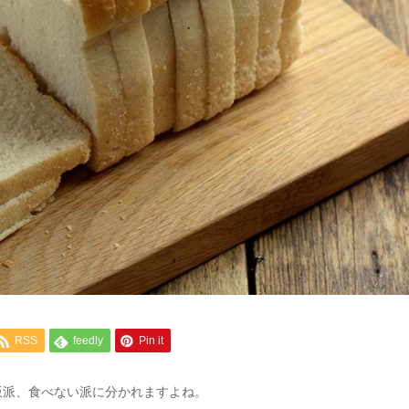
RSS
feedly
Pin it
飯派、食べない派に分かれますよね。