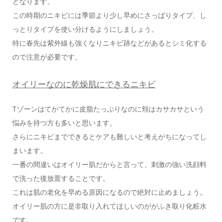
となります。
この時期のニキビには季節より少し早めにさっぱりタイプ、し
っとりタイプを使い分けるようにしましょう。
特に春先は紫外線も強くなりニキビ跡などがあるとシミ化する
ので注意が必要です。
オイリーなのに乾燥肌にできるニキビ
Tゾーンはてかてかに皮脂たっぷりなのに頬はカサカサという
悩みを持つ方も多いと思います。
さらにニキビまでできるとケアも難しいと考えがちになってし
まいます。
一番の間違いはオイリー肌だからと言って、刺激の強い洗顔料
で洗った後放置することです。
これは肌の老化を早める原因になるので絶対に止めましょう。
オイリー肌の方に是非取り入れてほしいのががふき取り化粧水
です。