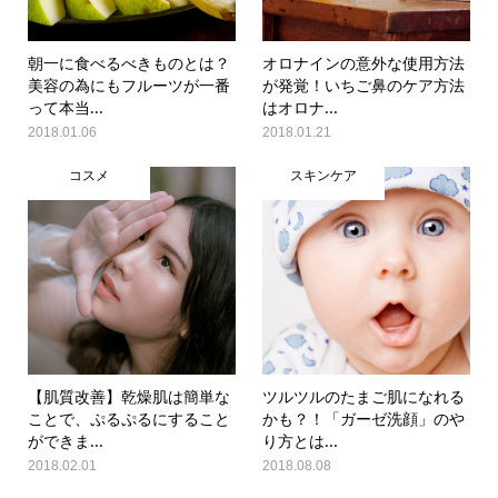
朝一に食べるべきものとは？
オロナインの意外な使用方法
美容の為にもフルーツが一番
が発覚！いちご鼻のケア方法
って本当...
はオロナ...
2018.01.06
2018.01.21
コスメ
スキンケア
【肌質改善】乾燥肌は簡単な
ツルツルのたまご肌になれる
ことで、ぷるぷるにすること
かも？！「ガーゼ洗顔」のや
ができま...
り方とは...
2018.02.01
2018.08.08