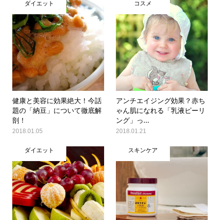
ダイエット
コスメ
健康と美容に効果絶大！今話
アンチエイジング効果？赤ち
題の「納豆」について徹底解
ゃん肌になれる「乳液ピーリ
剖！
ング」っ...
2018.01.05
2018.01.21
ダイエット
スキンケア