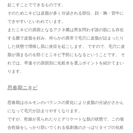
起こすことでできるものです。
そのためニキビは皮脂が多く分泌される部位、顔・胸・背中に
できやすいといわれています。
またニキビの原因となるアクネ菌は男女問わず誰の肌にも存在
する菌で皮脂を好み、何らかの異常で毛穴に皮脂が詰まったり
した状態で増殖し肌に炎症を起こします。 ですので、毛穴に皮
脂が溜まるのを防ぐとニキビ予防にもなるということです。 そ
れでは、早速その原因別に化粧水を選ぶポイントを紹介てまい
ります。
思春期ニキビ
思春期はホルモンのバランスの変化により皮脂の分泌がさかん
になって毛穴が詰まりやすくなります。
ですが、乾燥が見られたりとデリケートな肌の状態で、この場
合乾燥をしっかり防いでくれる低刺激のさっぱりタイプの化粧