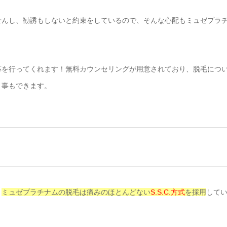
せんし、勧誘もしないと約束をしているので、そんな心配もミュゼプラ
応を行ってくれます！無料カウンセリングが用意されており、脱毛につ
う事もできます。
、
ミュゼプラチナムの脱毛は痛みのほとんどない
S.S.C.方式
を採用
して