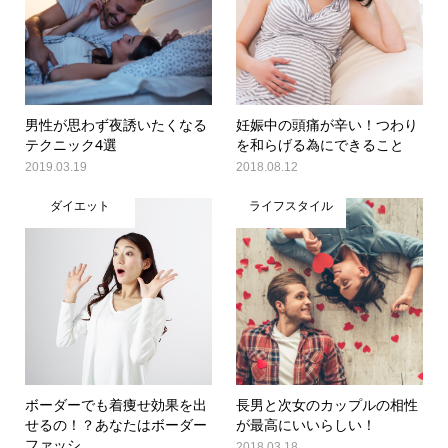
男性が思わず夜誘いたくなる
妊娠中の頭痛が辛い！つわり
テクニック4選
を和らげる為にできること
2019.03.19
2018.08.12
ダイエット
ライフスタイル
ボーダーでも着痩せ効果を出
長男と次女のカップルの相性
せるの！？あなたはボーダー
が最高にいいらしい！
ファッシ...
2018.03.18